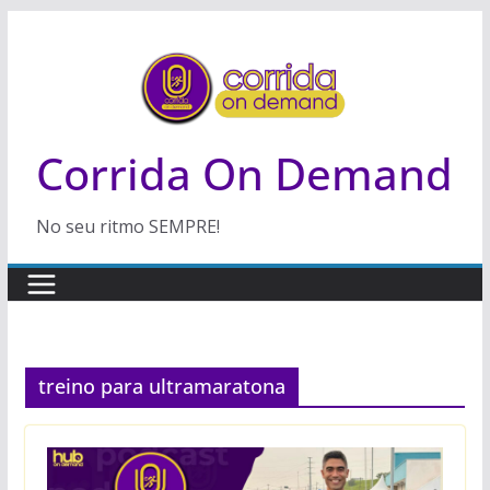
Pular
para
o
conteúdo
Corrida On Demand
No seu ritmo SEMPRE!
treino para ultramaratona