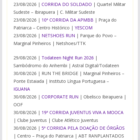
23/08/2026 |
CORRIDA DO SOLDADO
| Quartel Militar
Sudeste – Ibirapuera | C. Militar Sudeste
23/08/2026 |
10ª CORRIDA DA APMBB
| Praça do
Patriarca – Centro Histórico |
YESCOM
23/08/2026 |
NETSHOES RUN
| Parque do Povo –
Marginal Pinheiros | Netshoes/TTK
29/08/2026 |
Todateen Night Run 2026
|
Sambódromo do Anhembi | Astral Digital/Todateen
30/08/2026 | RUN THE BRIDGE | Marginal Pinheiros –
Ponte Estaiada | Instituto Língua Portuguesa –
IGUANA
30/08/2026 |
CORPORATE RUN
| Obelisco Ibirapuera |
OOF
30/08/2026 |
19ª CORRIDA JUVENTUS VIVA A MOOCA
| Clube Juventus | Clube Atlético Juventus
30/08/2026 |
5ª CORRIDA PELA DOAÇÃO DE ÓRGÂOS
| Centro – Praça do Patriarca | ABT RANPLANTADOS