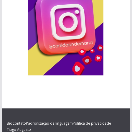
Bio
Contato
Padronização de linguagem
Política de privacidade
Tiago Augusto