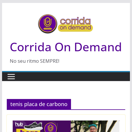
Pular
para
o
conteúdo
Corrida On Demand
No seu ritmo SEMPRE!
tenis placa de carbono