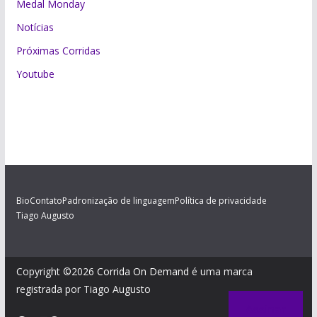
Medal Monday
Notícias
Próximas Corridas
Youtube
Bio
Contato
Padronização de linguagem
Política de privacidade
Tiago Augusto
Copyright ©2026
Corrida On Demand
é uma marca
registrada por Tiago Augusto
Assinar