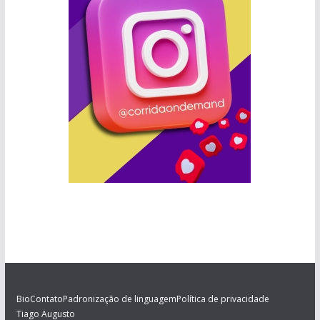
Bio
Contato
Padronização de linguagem
Política de privacidade
Tiago Augusto