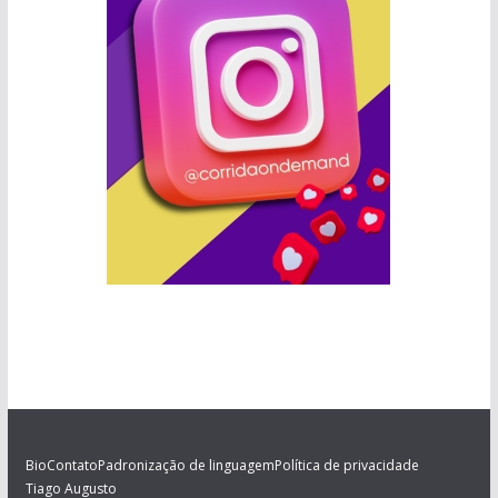
Bio
Contato
Padronização de linguagem
Política de privacidade
Tiago Augusto