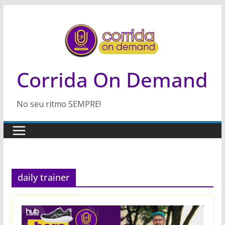
Pular
para
o
conteúdo
Corrida On Demand
No seu ritmo SEMPRE!
daily trainer