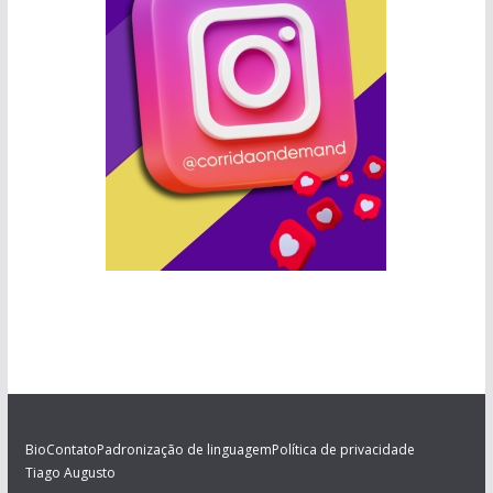
Bio
Contato
Padronização de linguagem
Política de privacidade
Tiago Augusto