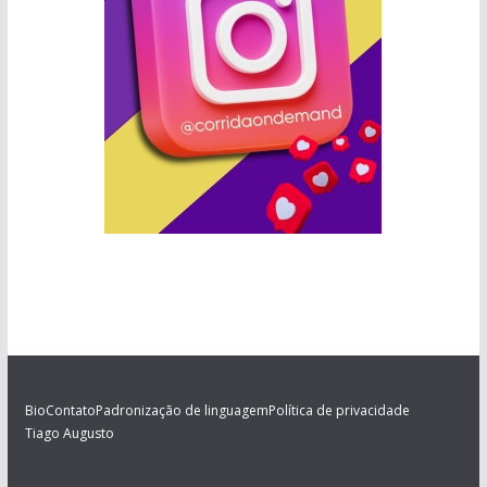
Bio
Contato
Padronização de linguagem
Política de privacidade
Tiago Augusto