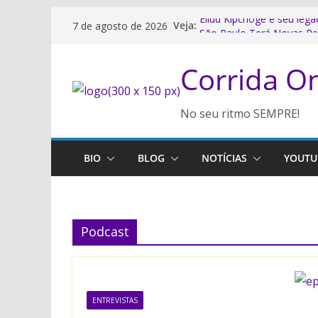
Pular
Veja:
Eliud Kipchoge e seu lega
7 de agosto de 2026
para
São Paulo Terá Novas Re
Rua Após Medida da Pref
o
Corrida 
A Meia Maratona em Barr
conteúdo
Paulo
Garmin Compra TrainingP
Corredores e Treinadores
No seu ritmo SEMPRE!
Vivo estreia como patroc
2026
BIO
BLOG
NOTÍCIAS
YOUTU
Podcast
ENTREVISTAS