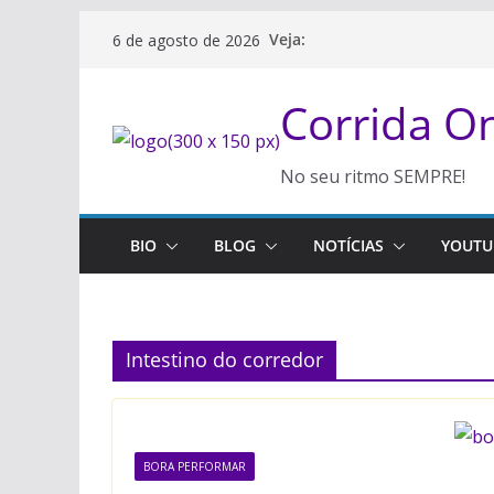
Pular
Veja:
6 de agosto de 2026
para
o
Corrida 
conteúdo
No seu ritmo SEMPRE!
BIO
BLOG
NOTÍCIAS
YOUTU
Intestino do corredor
BORA PERFORMAR