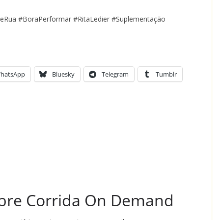
DeRua #BoraPerformar #RitaLedier #Suplementação
hatsApp
Bluesky
Telegram
Tumblr
obre Corrida On Demand