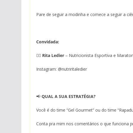
Pare de seguir a modinha e comece a seguir a ciên
Convidada:
👩‍⚕️
Rita Ledier
– Nutricionista Esportiva e Maraton
Instagram: @nutriritaledier
📢
QUAL A SUA ESTRATÉGIA?
Você é do time “Gel Gourmet” ou do time “Rapad
Conta pra mim nos comentários o que funciona p