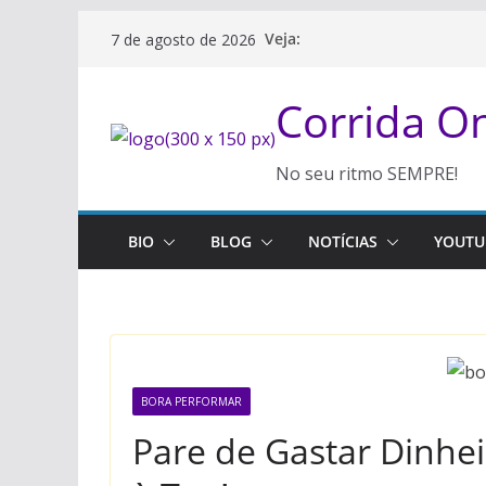
Pular
Veja:
7 de agosto de 2026
para
o
Corrida 
conteúdo
No seu ritmo SEMPRE!
BIO
BLOG
NOTÍCIAS
YOUTU
BORA PERFORMAR
Pare de Gastar Dinhe