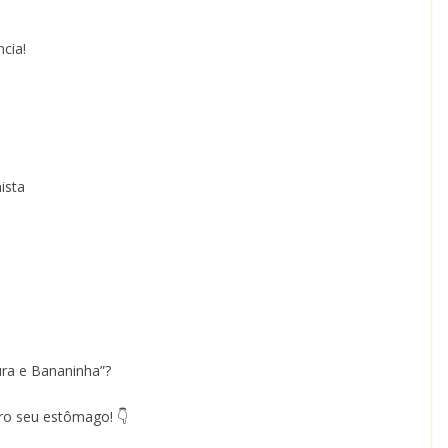
cia!
ista
ura e Bananinha”?
ro seu estômago! 👇