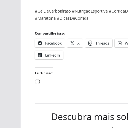
#GelDeCarboidrato #NutriçãoEsportiva #Corrida
#Maratona #DicasDeCorrida
Compartilhe isso:
Facebook
X
Threads
W
LinkedIn
Curtir isso:
Carregando...
Descubra mais s