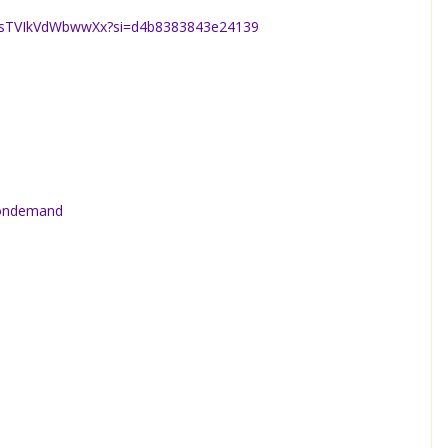
kBsTVIkVdWbwwXx?si=d4b8383843e24139
daondemand