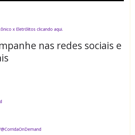
tônico x Eletrólitos clicando aqui.
mpanhe nas redes sociais e
is
d
m/@CorridaOnDemand