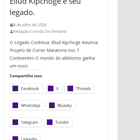
Eliud Kipchoge e seu
.
legado.
.
8 de julho de 2026
Redação Corrida On Demand
O Legado Continua: Eliud Kipchoge Anuncia
Projeto de Correr Maratona nos 7
Continentes O mundo do atletismo ganha
um novo
Compartilhe isso:
Facebook
X
Threads
WhatsApp
Bluesky
Telegram
Tumblr
LinkedIn