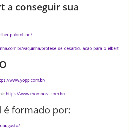
t a conseguir sua
elbertpalombino/
inha.com.br/vaquinha/protese-de-desarticulacao-para-o-elbert
TO
tps://www.yopp.com.br/
nk:
https://www.mombora.com.br/
 é formado por:
goaugusto/