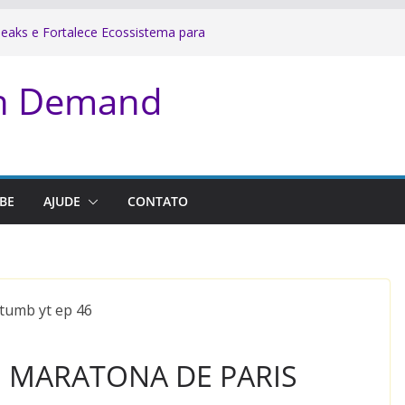
a Bonita é a mais pesada de São
eaks e Fortalece Ecossistema para
On Demand
inadora da Nike SP City Marathon
do.
gras de Segurança em Corridas de
eitura
BE
AJUDE
CONTATO
 | MARATONA DE PARIS