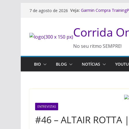
A Meia Maratona em Barr
Pular
Veja:
7 de agosto de 2026
Paulo
para
Garmin Compra TrainingP
o
Corredores e Treinadores
Corrida 
Vivo estreia como patroc
conteúdo
2026
Eliud Kipchoge e seu lega
No seu ritmo SEMPRE!
São Paulo Terá Novas Re
Rua Após Medida da Pref
BIO
BLOG
NOTÍCIAS
YOUTU
ENTREVISTAS
#46 – ALTAIR ROTTA