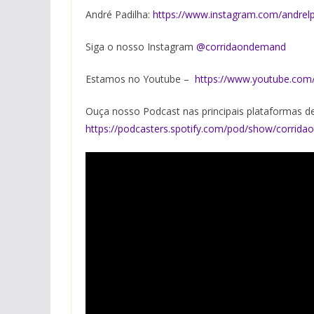
André Padilha:
https://www.instagram.com/andrelp
Siga o nosso Instagram
⁠@corridaondeman⁠d
Estamos no Youtube –
https://www.youtube.co
Ouça nosso Podcast nas principais plataformas de
https://podcasters.spotify.com/pod/show/corrid