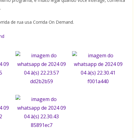
óximo programa, é muito legal quando você interage, comenta
.
orrida de rua usa Corrida On Demand.
and