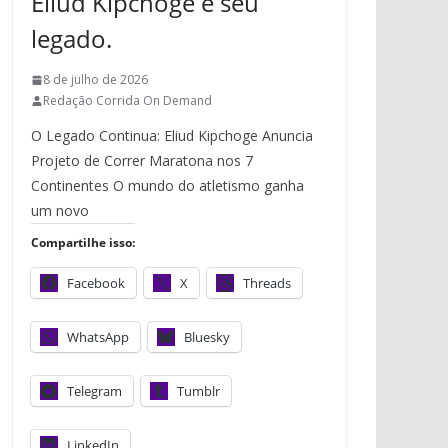
Eliud Kipchoge e seu
legado.
8 de julho de 2026
Redação Corrida On Demand
O Legado Continua: Eliud Kipchoge Anuncia
Projeto de Correr Maratona nos 7
Continentes O mundo do atletismo ganha
um novo
Compartilhe isso:
Facebook
X
Threads
WhatsApp
Bluesky
Telegram
Tumblr
LinkedIn