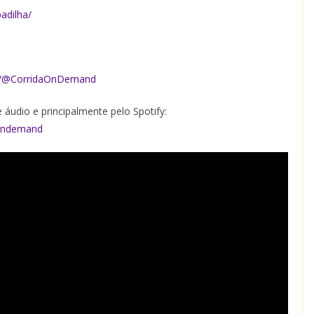
adilha/
m/@CorridaOnDemand
 áudio e principalmente pelo Spotify:
aondemand