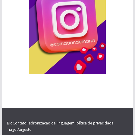
Bio
Contato
Padronização de linguagem
Política de privacidade
Tiago Augusto