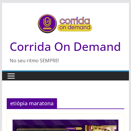
Pular
para
o
conteúdo
Corrida On Demand
No seu ritmo SEMPRE!
etiópia maratona