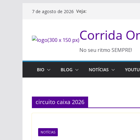
Pular
Veja:
7 de agosto de 2026
para
o
Corrida 
conteúdo
No seu ritmo SEMPRE!
BIO
BLOG
NOTÍCIAS
YOUTU
circuito caixa 2026
NOTÍCIAS