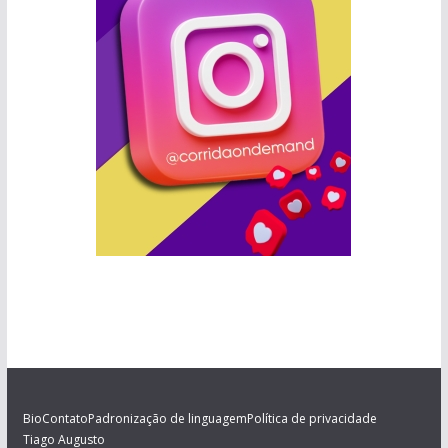
Bio
Contato
Padronização de linguagem
Política de privacidade
Tiago Augusto