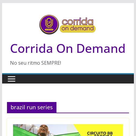
Pular
para
o
conteúdo
Corrida On Demand
No seu ritmo SEMPRE!
brazil run series